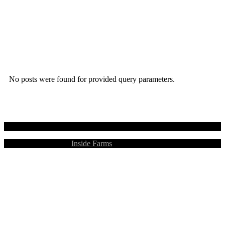
No posts were found for provided query parameters.
© 2025
Inside Farms
, All Rights Reserved
INSIDE FARMS