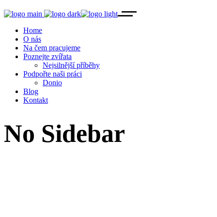
Home
O nás
Na čem pracujeme
Poznejte zvířata
Nejsilnější příběhy
Podpořte naši práci
Donio
Blog
Kontakt
No Sidebar