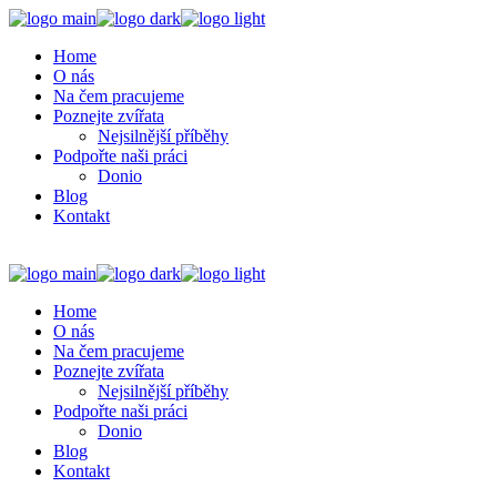
Home
O nás
Na čem pracujeme
Poznejte zvířata
Nejsilnější příběhy
Podpořte naši práci
Donio
Blog
Kontakt
Home
O nás
Na čem pracujeme
Poznejte zvířata
Nejsilnější příběhy
Podpořte naši práci
Donio
Blog
Kontakt